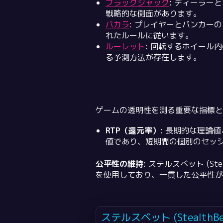
ブラックジャック
: ディーラ
戦略的な側面があります。
バカラ
: プレイヤーとバンカー
れたルールに従います。
ルーレット
: 回転するホイール
る予測方法が存在します。
ゲームの透明性を測る重要な指標として、
RTP
（還元率）
: 長期的な理論
値であり、短期間の個別のセッ
公平性の維持
: ステルスベット (
を使用しており、一貫した公平性が
ステルスベット (Stealt