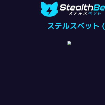
ステルスベット (