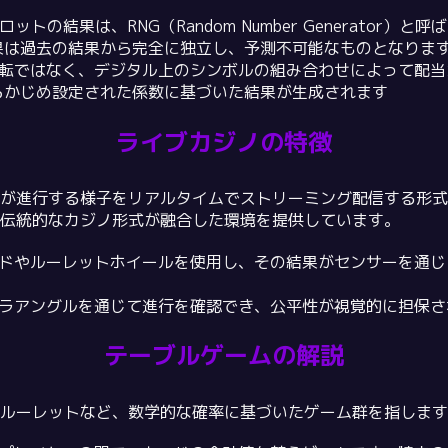
ロットの結果は、RNG（Random Number Generator
果は過去の結果から完全に独立し、予測不可能なものとなりま
な回転ではなく、デジタル上のシンボルの組み合わせによって配
らかじめ設定された係数に基づいた結果が生成されます
ライブカジノの特徴
が進行する様子をリアルタイムでストリーミング配信する形式
ル技術と伝統的なカジノ形式が融合した環境を提供しています。
カードやルーレットホイールを使用し、その結果がセンサーを通
メラアングルを通じて進行を確認でき、公平性が視覚的に担保
テーブルゲームの解説
ルーレットなど、数学的な確率に基づいたゲーム群を指します