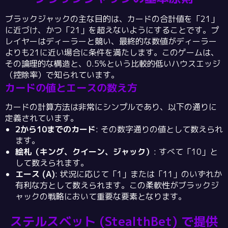
ブラックジャックの主な目的は、カードの合計値を「21」
に近づけ、かつ「21」を超えないようにすることです。プ
レイヤーはディーラーと競い、最終的な数値がディーラー
よりも21に近い場合に条件を満たします。このゲームは、
その論理的な構造と、0.5%という比較的低いハウスエッジ
（控除率）で知られています。
カードの値とエースの数え方
カードの計算方法は非常にシンプルであり、以下の通りに
定義されています。
2
から10
までのカード
: その数字通りの値として数えられ
ます。
絵札（キング、クイーン、ジャック）
: すべて「10」と
して数えられます。
エース (A)
: 状況に応じて「1」または「11」のいずれか
有利な方として数えられます。この柔軟性がブラックジ
ャックの戦略において重要な要素となります。
ステルスベット (StealthBet) で提供