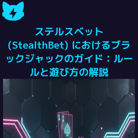
ステルスベット
(StealthBet) におけるブラ
ックジャックのガイド：ルー
ルと遊び方の解説